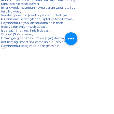
tapu iptal ve tescil davası,
İmar uygulamasından kaynaklanan tapu iptali ve
tescili davası,
Vekalet görevinin (vekillik yetkisinin) kötüye
kullanılması nedeniyle tapu iptal ve tescil davası,
Gayrimenkule yapılan müdahalenin men-i
(tecavüzün önlenmesi) davası,
İşgal tazminatı (ecrimisil) davası,
Önalım (Şufa) davası,
Ortaklığın giderilmesi (izale-i şüyu) davaları,
Kat karşılığı inşaat sözleşmesinin düzenlenmesi,
Gayrimenkul satış vaadi sözleşmesinin
düzenlenmesi,
Kamulaştırma, acele kamulaştırma ve
kamulaştırmasız el atma davaları,
Hukuki danışmanlık.
Geri
Faaliyetler
İleri
email:
elifbaharsabaz@gmail.com
Telefon:
0531 976 49 17
Adres:
Mevlana Mahallesi Soma Maden Şehitleri Bulvarı No:4/1 K:3
Daire :22 Elmas Plaza ( Gebze Adalet Sarayı yanı
©2021, sabazhukuk.com