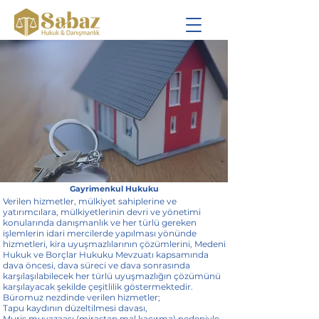
Gayrimenkul Hukuku
Verilen hizmetler, mülkiyet sahiplerine ve
yatırımcılara, mülkiyetlerinin devri ve yönetimi
konularında danışmanlık ve her türlü gereken
işlemlerin idari mercilerde yapılması yönünde
hizmetleri, kira uyuşmazlılarının çözümlerini, Medeni
Hukuk ve Borçlar Hukuku Mevzuatı kapsamında
dava öncesi, dava süreci ve dava sonrasında
karşılaşılabilecek her türlü uyuşmazlığın çözümünü
karşılayacak şekilde çeşitlilik göstermektedir.
Büromuz nezdinde verilen hizmetler;
Tapu kaydının düzeltilmesi davası,
Muris muvazaası (mirastan mal kaçırma) nedeniyle