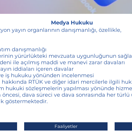
Medya Hukuku
izyon yayın organlarının danışmanlığı, özellikle,
satım danışmanlığı
lerinin yürürlükteki mevzuata uygunluğunun sağl
nedeni ile açılmış maddi ve manevi zarar davaları
 yayın iddiaları içeren davalar
i ve iş hukuku yönünden incelenmesi
ı hakkında RTÜK ve diğer idari mercilerle ilgili hu
tüm hukuki sözleşmelerin yapılması yönünde hizm
öncesi, dava süreci ve dava sonrasında her türl
lik göstermektedir.
Faaliyetler