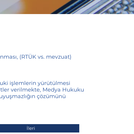
anması, (RTÜK vs. mevzuat)
kuki işlemlerin yürütülmesi
etler verilmekte, Medya Hukuku
ü uyuşmazlığın çözümünü
İleri